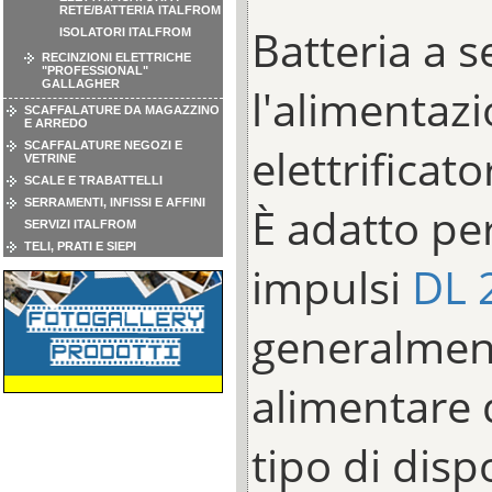
RETE/BATTERIA ITALFROM
Batteria a s
ISOLATORI ITALFROM
RECINZIONI ELETTRICHE
"PROFESSIONAL"
GALLAGHER
l'alimentazi
SCAFFALATURE DA MAGAZZINO
E ARREDO
SCAFFALATURE NEGOZI E
elettrificator
VETRINE
SCALE E TRABATTELLI
SERRAMENTI, INFISSI E AFFINI
È adatto per
SERVIZI ITALFROM
TELI, PRATI E SIEPI
impulsi
DL 
generalmen
alimentare q
tipo di disp