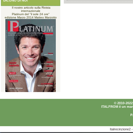
DICONO DI NOI
Il nostro articolo sulla Rivista
internazionale
Platinum del "il sole 24 ore"
edizione Marzo 2014 Matteo Marzotto
© 2010-2022 I
ITALFROM è un marchi
P
Italrecinzione2 