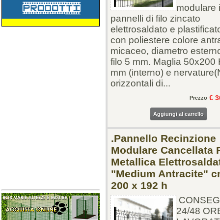
modulare 
pannelli di filo zincato
elettrosaldato e plastificat
con poliestere colore antr
micaceo, diametro estern
filo 5 mm. Maglia 50x200
mm (interno) e nervature(
orizzontali di...
€ 3
Prezzo
Aggiungi al carrello
.Pannello Recinzione
Modulare Cancellata 
Metallica Elettrosalda
"Medium Antracite" 
200 x 192 h
CONSEG
24/48 OR