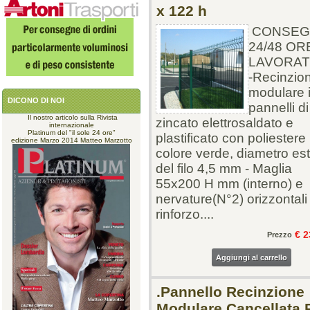
x 122 h
CONSEG
24/48 OR
LAVORAT
-Recinzio
modulare 
DICONO DI NOI
pannelli di 
Il nostro articolo sulla Rivista
zincato elettrosaldato e
internazionale
Platinum del "il sole 24 ore"
plastificato con poliestere
edizione Marzo 2014 Matteo Marzotto
colore verde, diametro es
del filo 4,5 mm - Maglia
55x200 H mm (interno) e
nervature(N°2) orizzontali 
rinforzo....
€ 2
Prezzo
Aggiungi al carrello
.Pannello Recinzione
Modulare Cancellata 