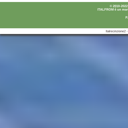
© 2010-2022 I
ITALFROM è un marchi
P
Italrecinzione2 