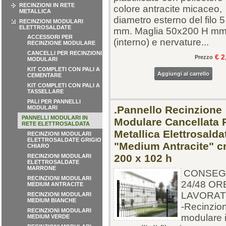
RECINZIONI IN RETE
colore antracite micaceo,
METALLICA
diametro esterno del filo 5
RECINZIONI MODULARI
ELETTROSALDATE
mm. Maglia 50x200 H m
ACCESSORI PER
(interno) e nervature...
RECINZIONE MODULARE
CANCELLI PER RECINZIONI
€ 2
Prezzo
MODULARI
KIT COMPLETI CON PALI A
Aggiungi al carrello
CEMENTARE
KIT COMPLETI CON PALI A
TASSELLARE
PALI PER PANNELLI
.Pannello Recinzione
MODULARI
PANNELLI MODULARI IN
Modulare Cancellata 
RETE ELETTROSALDATA
Metallica Elettrosalda
RECINZIONI MODULARI
ELETTROSALDATE GRIGIO
"Medium Antracite" 
CHIARO
200 x 102 h
RECINZIONI MODULARI
ELETTROSALDATE
MARRONE
CONSEG
RECINZIONI MODULARI
24/48 OR
MEDIUM ANTRACITE
LAVORAT
RECINZIONI MODULARI
MEDIUM BIANCHE
-Recinzio
RECINZIONI MODULARI
modulare 
MEDIUM VERDE