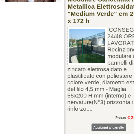
Metallica Elettrosalda
"Medium Verde" cm 2
x 172 h
CONSEG
24/48 OR
LAVORAT
Recinzion
modulare 
pannelli di 
zincato elettrosaldato e
plastificato con poliestere
colore verde, diametro es
del filo 4,5 mm - Maglia
55x200 H mm (interno) e
nervature(N°3) orizzontali 
rinforzo....
€ 2
Prezzo
Aggiungi al carrello