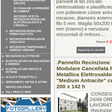
RECINZIONI MODULARI
pannelli di filo zincato
ZINCATE
elettrosaldato e plastificat
SCOSSALINE COPRIMURO
IN LAMIERA
con poliestere colore antr
SECONDA SCELTA -
micaceo, diametro estern
RECINZIONI MODULARI
ELETTROSALDATE E
filo 5 mm. Maglia 50x200
CANCELLI
mm (interno) e nervature
RECINZIONI MODULARI
orizzontali di rinforzo....
FERRO BATTUTO
RECINZIONI MODULARI IN
€ 2
Prezzo
GRIGLIATO
RECINZIONI TEMPORANE E
ARREDO URBANO
Aggiungi al carrello
RECINZIONI ELETTRICHE
SCAFFALATURE DA MAGAZZINO
.Pannello Recinzione
E ARREDO
Modulare Cancellata 
SCAFFALATURE NEGOZI E
VETRINE
Metallica Elettrosalda
SCALE E TRABATTELLI
"Medium Antracite" 
SERRAMENTI, INFISSI E AFFINI
200 x 142 h
SERVIZI ITALFROM
TELI, PRATI E SIEPI
CONSEG
24/48 OR
LAVORAT
-Recinzio