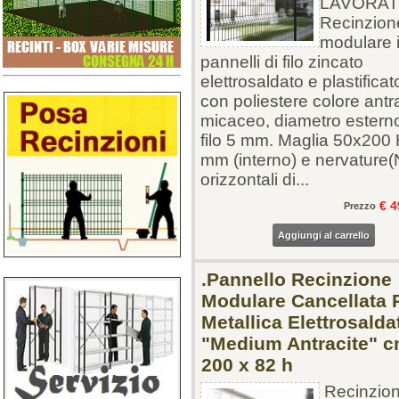
LAVORAT
Recinzion
modulare 
pannelli di filo zincato
elettrosaldato e plastificat
con poliestere colore antr
micaceo, diametro estern
filo 5 mm. Maglia 50x200
mm (interno) e nervature(
orizzontali di...
€ 4
Prezzo
Aggiungi al carrello
.Pannello Recinzione
Modulare Cancellata 
Metallica Elettrosalda
"Medium Antracite" 
200 x 82 h
Recinzio