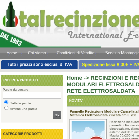
Home
Chi siamo
Condizioni di Vendita
Servizio Montaggi
Home
->
RECINZIONI E RE
RICERCA PRODOTTI
MODULARI ELETTROSALDA
Parole da cercare
RETE ELETTROSALDATA
NOVITA'
Tutte le parole
Almeno una parola
Pannello Recinzione Modulare Cancellata 
Ok
Metallica Elettrosaldata Zincata cm L 200
Recinzione modulare
pannelli di filo zincat
elettrosaldato, diam
esterno del filo 5 mm
CATEGORIE PRODOTTI
Maglia 50x200 H m
(interno) e nervature