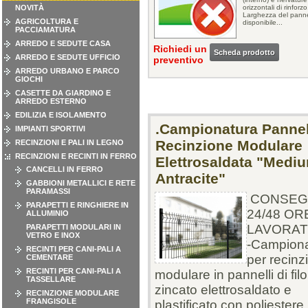
NOVITÀ
orizzontali di rinforzo
Larghezza del panne
AGRICOLTURA E
disponibile...
PACCIAMATURA
ARREDO E SEDUTE CASA
Richiedi un
Scheda prodotto
ARREDO E SEDUTE UFFICIO
preventivo
ARREDO URBANO E PARCO
GIOCHI
CASETTE DA GIARDINO E
ARREDO ESTERNO
EDILIZIA E ISOLAMENTO
.Campionatura Pannel
IMPIANTI SPORTIVI
Recinzione Modulare
RECINZIONI E PALI IN LEGNO
RECINZIONI E RECINTI IN FERRO
Elettrosaldata "Medi
CANCELLI IN FERRO
Antracite"
GABBIONI METALLICI E RETE
PARAMASSI
CONSEG
PARAPETTI E RINGHIERE IN
24/48 OR
ALLUMINIO
LAVORAT
PARAPETTI MODULARI IN
VETRO E INOX
-Campiona
RECINTI PER CANI-PALI A
per recinz
CEMENTARE
RECINTI PER CANI-PALI A
modulare in pannelli di filo
TASSELLARE
zincato elettrosaldato e
RECINZIONE MODULARE
FRANGISOLE
plastificato con poliestere