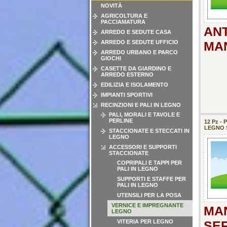
NOVITÀ
AGRICOLTURA E
PACCIAMATURA
ANT
ARREDO E SEDUTE CASA
ARREDO E SEDUTE UFFICIO
MAN
ARREDO URBANO E PARCO
GIOCHI
CASETTE DA GIARDINO E
ARREDO ESTERNO
EDILIZIA E ISOLAMENTO
IMPIANTI SPORTIVI
RECINZIONI E PALI IN LEGNO
PALI, MORALI E TAVOLE E
PERLINE
12 Pz -
LEGNO S
STACCIONATE E STECCATI IN
LEGNO
ACCESSORI E SUPPORTI
STACCIONATE
COPRIPALI E TAPPI PER
PALI IN LEGNO
SUPPORTI E STAFFE PER
PALI IN LEGNO
UTENSILI PER LA POSA
VERNICE E IMPREGNANTE
MAN
LEGNO
VITERIA PER LEGNO
SER