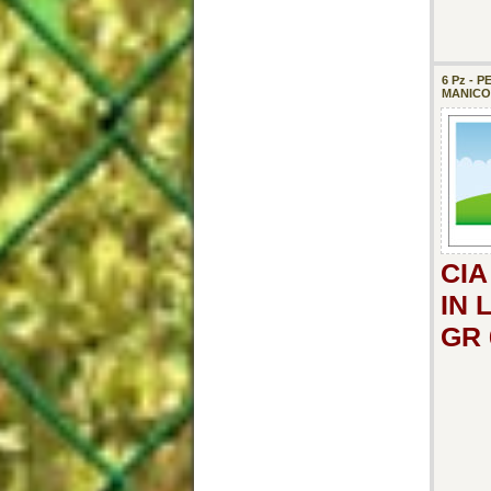
6 Pz -
MANICO 
CIA
IN 
GR 