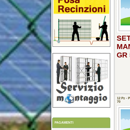
SE
MAN
GR 
12 Pz -
70
PAGAMENTI