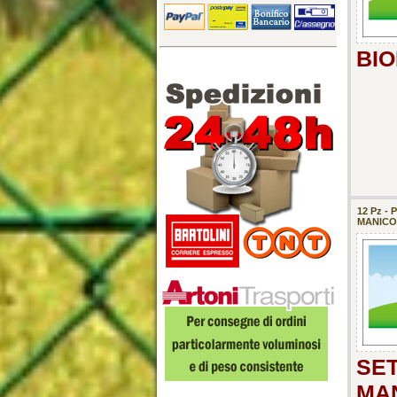
BIO
12 Pz 
MANICO 
SE
MAN