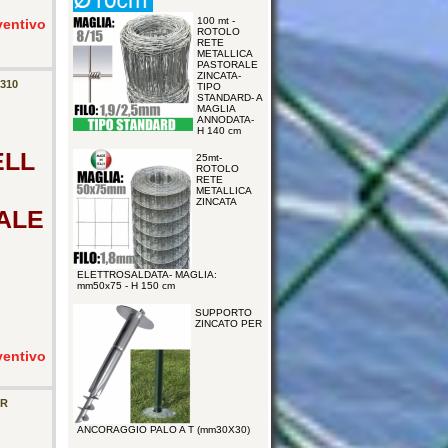
100 mt -
ventivo
ROTOLO
RETE
METALLICA
PASTORALE
ZINCATA-
310
TIPO
STANDARD- A
MAGLIA
ANNODATA-
H 140 cm
ELL
25mt-
ROTOLO
RETE
METALLICA
ZINCATA
ALE
ELETTROSALDATA- MAGLIA:
mm50x75 - H 150 cm
SUPPORTO
ZINCATO PER
ventivo
ER
ANCORAGGIO PALO A T (mm30X30)