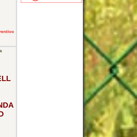
ventivo
IA
ELL
NDA
O