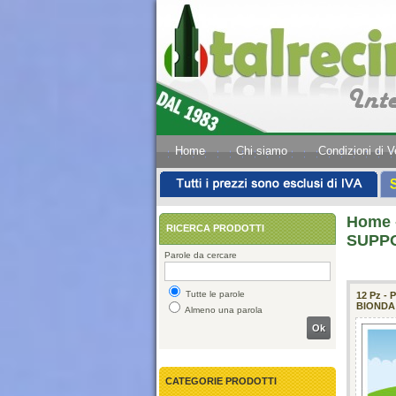
Home
Chi siamo
Condizioni di V
Home
RICERCA PRODOTTI
SUPPO
Parole da cercare
Tutte le parole
12 Pz -
BIONDA
Almeno una parola
Ok
CATEGORIE PRODOTTI