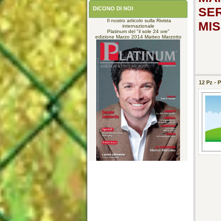
SER
DICONO DI NOI
Il nostro articolo sulla Rivista
MI
internazionale
Platinum del "il sole 24 ore"
edizione Marzo 2014 Matteo Marzotto
12 Pz -