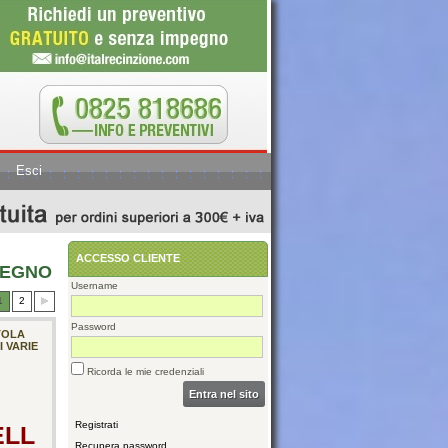
Esci
ACCESSO CLIENTE
LEGNO
Username
1
2
Password
TOLA
I VARIE
Ricorda le mie credenziali
Entra nel sito
Registrati
ELL
Recupera password