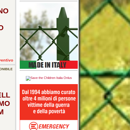
NO
O
ventivo
ONIBILE
ELL
RMO
M