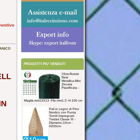
ventivo
MANICO
PRODOTTI PIU' VENDUTI
ELL
25mt-Rotolo
Rete
Metallica-Mini
Zincata
Plastificata -
Maglia:mm13X13 -Filo:mm1,3 -H 100 cm
IN
Pali in Legno di Pino
Nordico con Punta
Torniti Impregnati-
Trattati Classe III -
Diametro:10cm -
H200cm