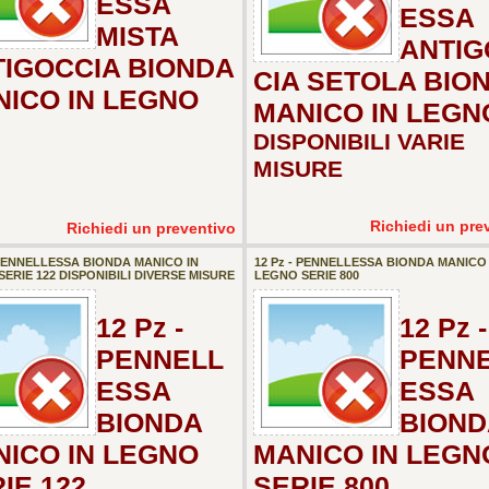
ESSA
ESSA
MISTA
ANTIG
IGOCCIA BIONDA
CIA SETOLA BIO
ICO IN LEGNO
MANICO IN LEGN
DISPONIBILI VARIE
MISURE
Richiedi un pre
Richiedi un preventivo
 PENNELLESSA BIONDA MANICO IN
12 Pz - PENNELLESSA BIONDA MANICO 
ERIE 122 DISPONIBILI DIVERSE MISURE
LEGNO SERIE 800
12 Pz -
12 Pz -
PENNELL
PENN
ESSA
ESSA
BIONDA
BIOND
ICO IN LEGNO
MANICO IN LEGN
IE 122
SERIE 800