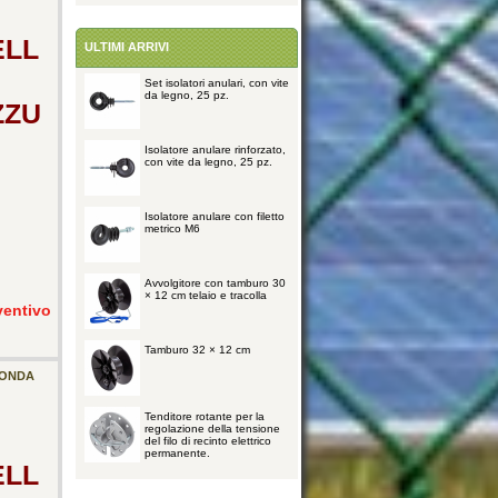
ELL
ULTIMI ARRIVI
Set isolatori anulari, con vite
da legno, 25 pz.
ZZU
Isolatore anulare rinforzato,
con vite da legno, 25 pz.
Isolatore anulare con filetto
metrico M6
Avvolgitore con tamburo 30
× 12 cm telaio e tracolla
ventivo
Tamburo 32 × 12 cm
IONDA
Tenditore rotante per la
regolazione della tensione
del filo di recinto elettrico
permanente.
ELL