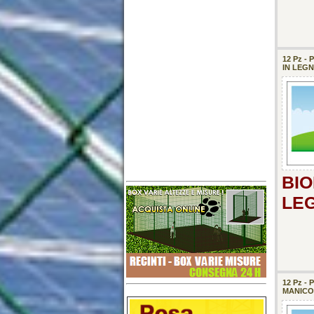
12 Pz -
IN LEG
BIO
LE
12 Pz 
MANICO