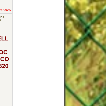
ventivo
NDA
0
ELL
OC
ICO
820