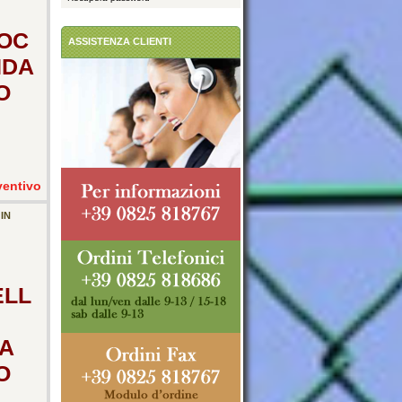
OC
ASSISTENZA CLIENTI
NDA
O
ventivo
IN
ELL
A
O