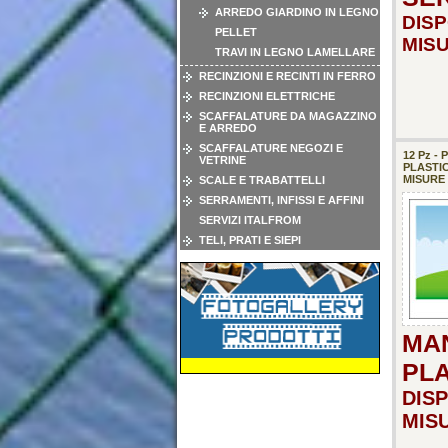
ARREDO GIARDINO IN LEGNO
DISP
PELLET
MIS
TRAVI IN LEGNO LAMELLARE
RECINZIONI E RECINTI IN FERRO
RECINZIONI ELETTRICHE
SCAFFALATURE DA MAGAZZINO
E ARREDO
SCAFFALATURE NEGOZI E
12 Pz -
VETRINE
PLASTIC
MISURE
SCALE E TRABATTELLI
SERRAMENTI, INFISSI E AFFINI
SERVIZI ITALFROM
TELI, PRATI E SIEPI
MAN
PLA
DISP
MIS