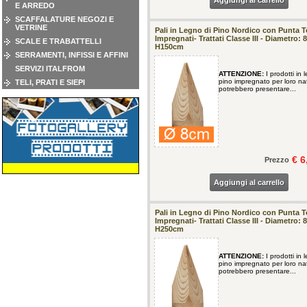
Aggiungi al carrello
E ARREDO
SCAFFALATURE NEGOZI E
VETRINE
Pali in Legno di Pino Nordico con Punta To
Impregnati- Trattati Classe III - Diametro: 
SCALE E TRABATTELLI
H150cm
SERRAMENTI, INFISSI E AFFINI
SERVIZI ITALFROM
ATTENZIONE:
I prodotti in 
pino impregnato per loro na
TELI, PRATI E SIEPI
potrebbero presentare...
€ 6
Prezzo
Aggiungi al carrello
Pali in Legno di Pino Nordico con Punta To
Impregnati- Trattati Classe III - Diametro: 
H250cm
ATTENZIONE:
I prodotti in 
pino impregnato per loro na
potrebbero presentare...