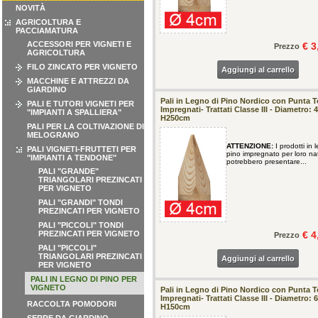
NOVITÀ
AGRICOLTURA E
PACCIAMATURA
ACCESSORI PER VIGNETI E
€ 3
Prezzo
AGRICOLTURA
FILO ZINCATO PER VIGNETO
Aggiungi al carrello
MACCHINE E ATTREZZI DA
GIARDINO
Pali in Legno di Pino Nordico con Punta To
PALI E TUTORI VIGNETI PER
Impregnati- Trattati Classe III - Diametro: 
"IMPIANTI A SPALLIERA"
H250cm
PALI PER LA COLTIVAZIONE DI
MELOGRANO
ATTENZIONE:
I prodotti in 
PALI VIGNETI-FRUTTETI PER
pino impregnato per loro na
"IMPIANTI A TENDONE"
potrebbero presentare...
PALI "GRANDE"
TRIANGOLARI PREZINCATI
PER VIGNETO
PALI "GRANDI" TONDI
PREZINCATI PER VIGNETO
PALI "PICCOLI" TONDI
PREZINCATI PER VIGNETO
€ 4
Prezzo
PALI "PICCOLI"
TRIANGOLARI PREZINCATI
Aggiungi al carrello
PER VIGNETO
PALI IN LEGNO DI PINO PER
VIGNETO
Pali in Legno di Pino Nordico con Punta To
Impregnati- Trattati Classe III - Diametro: 
RACCOLTA POMODORI
H150cm