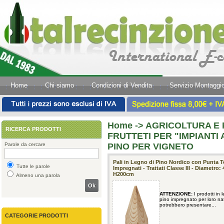
Home
Chi siamo
Condizioni di Vendita
Servizio Montaggi
Home
->
AGRICOLTURA E P
RICERCA PRODOTTI
FRUTTETI PER "IMPIANTI 
Parole da cercare
PINO PER VIGNETO
Pali in Legno di Pino Nordico con Punta To
Tutte le parole
Impregnati - Trattati Classe III - Diametro:
H200cm
Almeno una parola
Ok
ATTENZIONE:
I prodotti in 
pino impregnato per loro na
potrebbero presentare...
CATEGORIE PRODOTTI