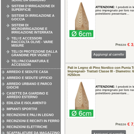
SERRE DA GIARDINO
SISTEMI D'IRRIGAZIONE DI
ATTENZIONE:
I prodotti in 
SUPERFICIE
pino impregnato per loro na
potrebbero presentare...
SISTEMI DI IRRIGAZIONE A
GOCCIA
SISTEMI DI
MICROIRRIGAZIONE E
IRRIGAZIONE INTERRATA
TELI E ACCESSORI
RACCOLTA OLIVE - VARIE
€ 3
Prezzo
MISURE
TELI DI PROTEZIONE DALLA
Aggiungi al carrello
GRANDINE PER VIGNETI
TELI PACCIAMATURA E
ACCESSORI
Pali in Legno di Pino Nordico con Punta To
Impregnati- Trattati Classe III - Diametro: 
ARREDO E SEDUTE CASA
H250cm
ARREDO E SEDUTE UFFICIO
ARREDO URBANO E PARCO
ATTENZIONE:
I prodotti in 
GIOCHI
pino impregnato per loro na
CASETTE DA GIARDINO E
potrebbero presentare...
ARREDO ESTERNO
EDILIZIA E ISOLAMENTO
IMPIANTI SPORTIVI
RECINZIONI E PALI IN LEGNO
RECINZIONI E RECINTI IN FERRO
€ 7
Prezzo
RECINZIONI ELETTRICHE
SCAFFALATURE DA MAGAZZINO