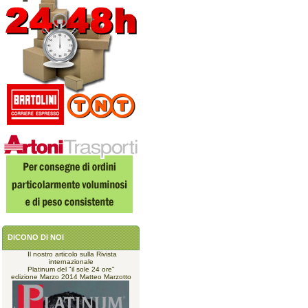
DICONO DI NOI
Il nostro articolo sulla Rivista
internazionale
Platinum del "il sole 24 ore"
edizione Marzo 2014 Matteo Marzotto