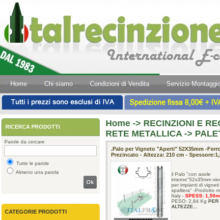
Home
Chi siamo
Condizioni di Vendita
Servizio Montaggi
Home
->
RECINZIONI E REC
RICERCA PRODOTTI
RETE METALLICA -> PALET
Parole da cercare
.Palo per Vigneto "Aperti" 52X35mm -Ferr
Prezincato - Altezza: 210 cm - Spessore:
Tutte le parole
Almeno una parola
il Palo "con asole
interne"52x35mm vie
Ok
per impianti di vigneti
spalliera" -Prodotto 
Italy -
SPESS: 1,50
m
PESO: 2,84 Kg
PER
ALTEZZE...
CATEGORIE PRODOTTI