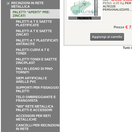
RECINZIONI IN RETE
PESO: 4,05 Kg
PER
METALLICA
ALTEZZE
PERSONALIZZATE...
PALETTI "APERTI" PRE-
ZINCATI
PALETTI A T E SAETTE
PLASTIFICATE
€ 7
Prezzo
PALETTI A T E SAETTE
ZINCATI
Aggiungi al carrello
PALETTI A T PLASTIFICATI
ANTRACITE
Tutti 
PALETTI CURVI A T E
TONDI
PALETTI TONDI E SAETTE
ZINC/PLAST
PALI IN LEGNO DI PINO
TORNITI
SIEPI ARTIFICIALI E
ARELLE PVC
SUPPORTI PER FISSAGGIO
PALETTI
TELO OMBREGGIANTE E
FRANGIVISTA
"MIX" RETE METALLICA
PALETTI E ACCESSORI
ACCESSORI PER RETI
METALLICHE
CANCELLI PER RECINZIONI
IN RETE