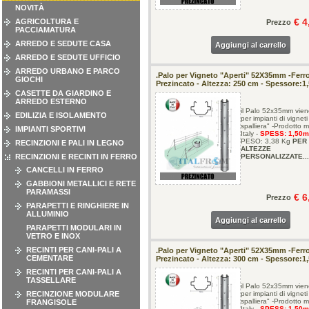
NOVITÀ
€ 4
AGRICOLTURA E
Prezzo
PACCIAMATURA
ARREDO E SEDUTE CASA
Aggiungi al carrello
ARREDO E SEDUTE UFFICIO
ARREDO URBANO E PARCO
.Palo per Vigneto "Aperti" 52X35mm -Ferr
GIOCHI
Prezincato - Altezza: 250 cm - Spessore:
CASETTE DA GIARDINO E
ARREDO ESTERNO
il Palo 52x35mm vien
EDILIZIA E ISOLAMENTO
per impianti di vigneti
spalliera" -Prodotto 
IMPIANTI SPORTIVI
Italy -
SPESS: 1,50
m
PESO: 3,38 Kg
PER
RECINZIONI E PALI IN LEGNO
ALTEZZE
RECINZIONI E RECINTI IN FERRO
PERSONALIZZATE...
CANCELLI IN FERRO
GABBIONI METALLICI E RETE
PARAMASSI
€ 6
Prezzo
PARAPETTI E RINGHIERE IN
ALLUMINIO
Aggiungi al carrello
PARAPETTI MODULARI IN
VETRO E INOX
RECINTI PER CANI-PALI A
.Palo per Vigneto "Aperti" 52X35mm -Ferr
CEMENTARE
Prezincato - Altezza: 300 cm - Spessore:
RECINTI PER CANI-PALI A
TASSELLARE
il Palo 52x35mm vien
RECINZIONE MODULARE
per impianti di vigneti
spalliera" -Prodotto 
FRANGISOLE
Italy -
SPESS: 1,50
m