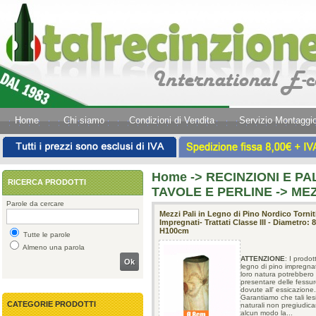
Home
Chi siamo
Condizioni di Vendita
Servizio Montaggi
Home
->
RECINZIONI E PAL
RICERCA PRODOTTI
TAVOLE E PERLINE -> MEZ
Parole da cercare
Mezzi Pali in Legno di Pino Nordico Tornit
Impregnati- Trattati Classe III - Diametro: 
H100cm
Tutte le parole
Almeno una parola
ATTENZIONE
: I prodott
Ok
legno di pino impregna
loro natura potrebbero
presentare delle fessure
dovute all' essicazione.
Garantiamo che tali les
CATEGORIE PRODOTTI
naturali non pregiudica
alcun modo la...