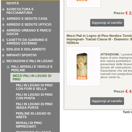
NOVITÀ
AGRICOLTURA E
€ 2
PACCIAMATURA
Prezzo
ARREDO E SEDUTE CASA
Aggiungi al carrello
ARREDO E SEDUTE UFFICIO
ARREDO URBANO E PARCO
GIOCHI
Mezzi Pali in Legno di Pino Nordico Tornit
Impregnati- Trattati Classe III - Diametro: 
CASETTE DA GIARDINO E
H200cm
ARREDO ESTERNO
EDILIZIA E ISOLAMENTO
ATTENZIONE
: I prodott
IMPIANTI SPORTIVI
legno di pino impregna
RECINZIONI E PALI IN LEGNO
loro natura potrebbero
presentare delle fessure
PALI, MORALI E TAVOLE E
dovute all' essicazione.
PERLINE
Garantiamo che tali les
naturali non pregiudica
MEZZI PALI IN LEGNO DI
alcun modo la...
PINO
PALI IN LEGNO DI PINO
CON FORI E SELLA
€ 4
Prezzo
PALI IN LEGNO DI PINO
CON PUNTA
Aggiungi al carrello
PALI IN LEGNO DI PINO
SENZA PUNTA
Tutti 
PERLINE IN LEGNO DI
ABETE
MORALI DI PINO
IMPREGNATI