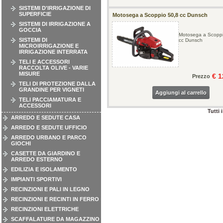
SISTEMI D'IRRIGAZIONE DI
SUPERFICIE
Motosega a Scoppio 50,8 cc Dunsch
SISTEMI DI IRRIGAZIONE A
GOCCIA
Motosega a Scoppi
SISTEMI DI
cc Dunsch
MICROIRRIGAZIONE E
IRRIGAZIONE INTERRATA
TELI E ACCESSORI
RACCOLTA OLIVE - VARIE
MISURE
€ 1
Prezzo
TELI DI PROTEZIONE DALLA
GRANDINE PER VIGNETI
Aggiungi al carrello
TELI PACCIAMATURA E
ACCESSORI
Tutti 
ARREDO E SEDUTE CASA
ARREDO E SEDUTE UFFICIO
ARREDO URBANO E PARCO
GIOCHI
CASETTE DA GIARDINO E
ARREDO ESTERNO
EDILIZIA E ISOLAMENTO
IMPIANTI SPORTIVI
RECINZIONI E PALI IN LEGNO
RECINZIONI E RECINTI IN FERRO
RECINZIONI ELETTRICHE
SCAFFALATURE DA MAGAZZINO