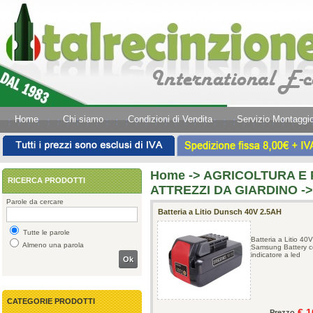
Home
Chi siamo
Condizioni di Vendita
Servizio Montaggi
Home
->
AGRICOLTURA E 
RICERCA PRODOTTI
ATTREZZI DA GIARDINO 
Parole da cercare
Batteria a Litio Dunsch 40V 2.5AH
Tutte le parole
Batteria a Litio 40
Almeno una parola
Samsung Battery 
indicatore a led
Ok
CATEGORIE PRODOTTI
€ 1
Prezzo