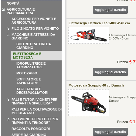
NOVITÀ
AGRICOLTURA E
Aggiungi al carrello
PACCIAMATURA
ACCESSORI PER VIGNETI E
AGRICOLTURA
Elettrosega Elettrica Lea 2400 W 40 cm
FILO ZINCATO PER VIGNETO
MACCHINE E ATTREZZI DA
Elettrosega Elettri
GIARDINO
2400W 40 cm
BIOTRITURATORI DA
GIARDINO
ELETTROSEGA E
MOTOSEGA
€ 7
Prezzo
IDROPULITRICE E
ATOMIZZATORE
Aggiungi al carrello
MOTOZAPPA
SOFFIATORE E
ASPIRATORE
Motosega a Scoppio 40 cc Dunsch
TAGLIAERBA E
DECESPUGLIATORI
Motosega a Scoppi
PALI E TUTORI VIGNETI PER
Dunsch
"IMPIANTI A SPALLIERA"
PALI PER LA COLTIVAZIONE DI
MELOGRANO
PALI VIGNETI-FRUTTETI PER
€ 1
Prezzo
"IMPIANTI A TENDONE"
RACCOLTA POMODORI
Aggiungi al carrello
SERRE DA GIARDINO