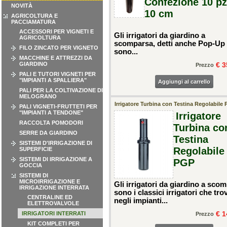
Confezione 10 pz
NOVITÀ
10 cm
AGRICOLTURA E
PACCIAMATURA
ACCESSORI PER VIGNETI E
Gli irrigatori da giardino a
AGRICOLTURA
scomparsa, detti anche Pop-Up
FILO ZINCATO PER VIGNETO
sono...
MACCHINE E ATTREZZI DA
GIARDINO
€ 3
Prezzo
PALI E TUTORI VIGNETI PER
"IMPIANTI A SPALLIERA"
Aggiungi al carrello
PALI PER LA COLTIVAZIONE DI
MELOGRANO
Irrigatore Turbina con Testina Regolabile
PALI VIGNETI-FRUTTETI PER
"IMPIANTI A TENDONE"
Irrigatore
RACCOLTA POMODORI
Turbina co
SERRE DA GIARDINO
Testina
SISTEMI D'IRRIGAZIONE DI
Regolabile
SUPERFICIE
SISTEMI DI IRRIGAZIONE A
PGP
GOCCIA
SISTEMI DI
MICROIRRIGAZIONE E
Gli irrigatori da giardino a sco
IRRIGAZIONE INTERRATA
sono i classici irrigatori che tr
CENTRALINE ED
negli impianti...
ELETTROVALVOLE
€ 1
IRRIGATORI INTERRATI
Prezzo
KIT COMPLETI PER