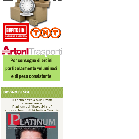
DICONO DI NOI
Il nostro articolo sulla Rivista
internazionale
Platinum del "il sole 24 ore"
edizione Marzo 2014 Matteo Marzotto