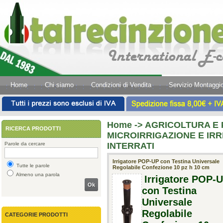
Home
Chi siamo
Condizioni di Vendita
Servizio Montaggi
Home
->
AGRICOLTURA E 
RICERCA PRODOTTI
MICROIRRIGAZIONE E IRR
Parole da cercare
INTERRATI
Irrigatore POP-UP con Testina Universale
Tutte le parole
Regolabile Confezione 10 pz h 10 cm
Almeno una parola
Irrigatore POP-
Ok
con Testina
Universale
Regolabile
CATEGORIE PRODOTTI