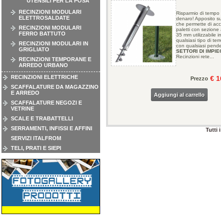
UTENSILI PER LA POSA
RECINZIONI MODULARI
Risparmio di tempo
ELETTROSALDATE
denaro! Apposito s
che permette di acc
RECINZIONI MODULARI
paletti con sezione 
FERRO BATTUTO
35 mm utilizzabile i
qualsiasi tipo di ter
RECINZIONI MODULARI IN
con qualsiasi pend
GRIGLIATO
SETTORI DI IMPI
Recinzioni rete...
RECINZIONI TEMPORANE E
ARREDO URBANO
RECINZIONI ELETTRICHE
€ 1
Prezzo
SCAFFALATURE DA MAGAZZINO
E ARREDO
Aggiungi al carrello
SCAFFALATURE NEGOZI E
VETRINE
SCALE E TRABATTELLI
SERRAMENTI, INFISSI E AFFINI
Tutti 
SERVIZI ITALFROM
TELI, PRATI E SIEPI