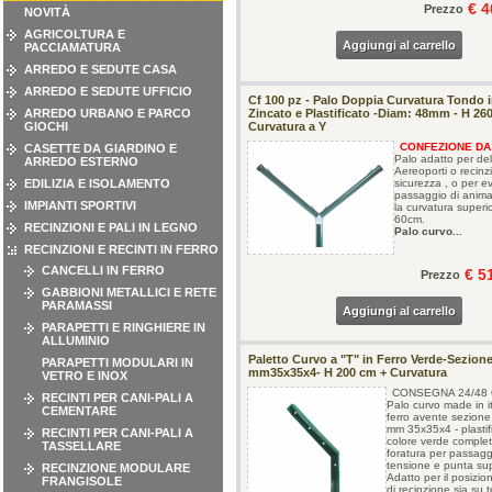
€ 4
Prezzo
NOVITÀ
AGRICOLTURA E
Aggiungi al carrello
PACCIAMATURA
ARREDO E SEDUTE CASA
ARREDO E SEDUTE UFFICIO
Cf 100 pz - Palo Doppia Curvatura Tondo i
ARREDO URBANO E PARCO
Zincato e Plastificato -Diam: 48mm - H 26
GIOCHI
Curvatura a Y
CONFEZIONE DA 
CASETTE DA GIARDINO E
Palo adatto per del
ARREDO ESTERNO
Aereoporti o recinzi
EDILIZIA E ISOLAMENTO
sicurezza , o per evi
passaggio di animali
IMPIANTI SPORTIVI
la curvatura superio
60cm.
RECINZIONI E PALI IN LEGNO
Palo curvo...
RECINZIONI E RECINTI IN FERRO
CANCELLI IN FERRO
€ 5
Prezzo
GABBIONI METALLICI E RETE
PARAMASSI
Aggiungi al carrello
PARAPETTI E RINGHIERE IN
ALLUMINIO
Paletto Curvo a "T" in Ferro Verde-Sezion
PARAPETTI MODULARI IN
mm35x35x4- H 200 cm + Curvatura
VETRO E INOX
CONSEGNA 24/48 
RECINTI PER CANI-PALI A
Palo curvo made in it
CEMENTARE
ferro avente sezione
mm 35x35x4 - plastif
RECINTI PER CANI-PALI A
colore verde complet
TASSELLARE
foratura per passaggio
tensione e punta sup
RECINZIONE MODULARE
Adatto per il posizi
FRANGISOLE
di recinzione sia su 