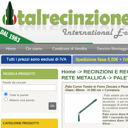
Home
Chi siamo
Condizioni di Vendita
Servizio Montaggi
Home
->
RECINZIONI E REC
RICERCA PRODOTTI
RETE METALLICA -> PALET
Parole da cercare
.Palo Curvo Tondo in Ferro Zincato e Plast
-Diam: 48mm - H 200 cm + Curvatura
Tutte le parole
Palo adatto per de
Aereoporti o recinzi
Almeno una parola
sicurezza , o per evi
passaggio di animali
Ok
la curvatura superio
60cm.
Palo curvo diam:
200 + raccordo ba
curvatura diam: 3
CATEGORIE PRODOTTI
60cm
-...