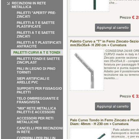
che...
RECINZIONI IN RETE
METALLICA
PALETTI "APERTI" PRE-
ZINCATI
€ 2
Prezzo
PALETTI A T E SAETTE
PLASTIFICATE
Aggiungi al carrello
PALETTI A T E SAETTE
ZINCATI
Paletto Curvo a "T" in Ferro Zincato-Sezi
PALETTI A T PLASTIFICATI
mm35x35x4- H 200 cm + Curvatura
ANTRACITE
CONSEGNA 24/48 ORE 
PALETTI CURVI A T E TONDI
CURVO made in italy in 
Zincato avente sezione 
PALETTI TONDI E SAETTE
mm 35x35x4,0 - complet
ZINC/PLAST
foratura per passaggio fil
tensione e punta superi
PALI IN LEGNO DI PINO
Adatto per il posizionam
TORNITI
recinzione sia su terren
muretto....
SIEPI ARTIFICIALI E
ARELLE PVC
SUPPORTI PER FISSAGGIO
PALETTI
€ 3
Prezzo
TELO OMBREGGIANTE E
FRANGIVISTA
Aggiungi al carrello
"MIX" RETE METALLICA
PALETTI E ACCESSORI
ACCESSORI PER RETI
Palo Curvo Tondo in Ferro Zincato e Plasti
METALLICHE
Diam: 48mm - H 230 cm + Curvatura
CANCELLI PER RECINZIONI
Palo adatto per de
IN RETE
Aereoporti o recinzi
sicurezza , o per evi
COPRIPALI PER PALI IN