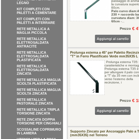
passaggio di animali
LEGNO
la curvatura superio
60cm.
KIT COMPLETI CON
Palo curvo diam:
PALETTI A CEMENTARE
230 + raccordo ba
curvatura diam: 3
KIT COMPLETI CON
60cm
-...
PALETTI A INTERRARE
€ 4
Prezzo
RETE METALLICA A
MAGLIA PICCOLA
RETE METALLICA
Aggiungi al carrello
ELETTROSALDATA
ANTRACITE
RETE METALLICA
Prolunga esterna a 45° per Paletto Recinzi
ELETTROSALDATA
"T" in Ferro Plastificato Verde mm35X35 L
PLASTIFICATA
Prolunga esterna T35:
caratteristiche e monta
RETE METALLICA
Prolunga esterna T35 è
ELETTROSALDATA
per allungare il palo co
ZINCATA
a “T” da 35 mm con incl
verso l’esterno della
RETE METALLICA MAGLIA
recinzione, i
SCIOLTA PLASTIFICATA
RETE METALLICA MAGLIA
SCIOLTA ZINCATA
RETE METALLICA
€ 1
Prezzo
PASTORALE ZINCATA
RETE METALLICA TRIPLA
Aggiungi al carrello
TORSIONE ZINCATA
RETE ZINCATA DOPPIA
TORSIONE PER CINGHIALI
SCOSSALINE COPRIMURO
Supporto Zincato per Ancoraggio Palo a 
IN LAMIERA
(mm35X35) nel Terreno