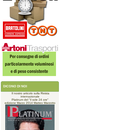
DICONO DI NOI
Il nostro articolo sulla Rivista
internazionale
Platinum del "il sole 24 ore"
edizione Marzo 2014 Matteo Marzotto