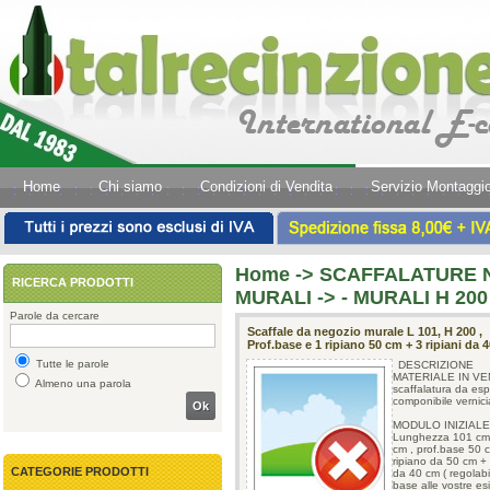
Home
Chi siamo
Condizioni di Vendita
Servizio Montaggi
Home
->
SCAFFALATURE N
RICERCA PRODOTTI
MURALI -> - MURALI H 200
Parole da cercare
Scaffale da negozio murale L 101, H 200 ,
Prof.base e 1 ripiano 50 cm + 3 ripiani da 
Tutte le parole
DESCRIZIONE
MATERIALE IN VE
Almeno una parola
scaffalatura da es
componibile vernici
Ok
MODULO INIZIALE
Lunghezza 101 cm
cm , prof.base 50 
ripiano da 50 cm + 
CATEGORIE PRODOTTI
da 40 cm ( regolabil
base alle vostre e