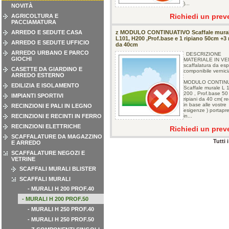
)...
NOVITÀ
Richiedi un prev
AGRICOLTURA E
PACCIAMATURA
ARREDO E SEDUTE CASA
z MODULO CONTINUATIVO Scaffale mura
L101, H200 ,Prof.base e 1 ripiano 50cm +3 
ARREDO E SEDUTE UFFICIO
da 40cm
ARREDO URBANO E PARCO
DESCRIZIONE
GIOCHI
MATERIALE IN VE
scaffalatura da es
CASETTE DA GIARDINO E
componibile vernici
ARREDO ESTERNO
MODULO CONTIN
EDILIZIA E ISOLAMENTO
Scaffale murale L 
200 , Prof.base 50
IMPIANTI SPORTIVI
ripiani da 40 cm( re
in base alle vostre
RECINZIONI E PALI IN LEGNO
esigenze ) portapr
RECINZIONI E RECINTI IN FERRO
in...
RECINZIONI ELETTRICHE
Richiedi un prev
SCAFFALATURE DA MAGAZZINO
Tutti 
E ARREDO
SCAFFALATURE NEGOZI E
VETRINE
SCAFFALI MURALI BLISTER
SCAFFALI MURALI
- MURALI H 200 PROF.40
- MURALI H 200 PROF.50
- MURALI H 250 PROF.40
- MURALI H 250 PROF.50